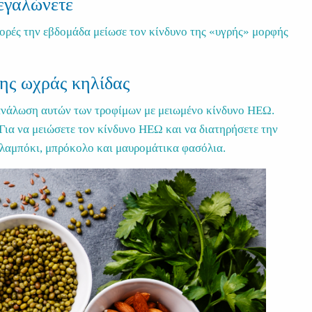
εγαλώνετε
φορές την εβδομάδα μείωσε τον κίνδυνο της «υγρής» μορφής
της ωχράς κηλίδας
ατανάλωση αυτών των τροφίμων με μειωμένο κίνδυνο ΗΕΩ.
 Για να μειώσετε τον κίνδυνο ΗΕΩ και να διατηρήσετε την
καλαμπόκι, μπρόκολο και μαυρομάτικα φασόλια.